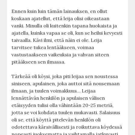
Ennen kuin luin tämän lainauksen, en ollut
koskaan ajatellut, että leija olisi oikeastaan
vanki. Minulla oli kuitenkin tapana huokaista ja
ajatella, kuinka vapaa se oli, kun se heilui kevyesti
taivaalla. Kävi ilmi, että näin ei ole. Leija
tarvitsee tukea lentääkseen, voimaa
vastustaakseen vaikeuksia ja vahvan siteen
pitääkseen sen ilmassa.
Tärkeää oli köysi, joka piti leijaa sen noustessa
siniseen, apulainen, joka auttoi sitä nousemaan
ilmaan, ja tuulen voimakkuus… Leijaa
lennättävän henkilön ja apulaisen välisen
etäisyyden tulisi olla vähintään 20-25 metriä,
jotta se voi kohdata tuulen mukavasti. Salaisuus
oli se, että köyttä pitelevän henkilön oli
odotettava kärsivällisesti ja roikuttava köydessä
nopeasti juoksematta ja vaihtamalla jatkuvasti