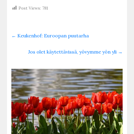
Post Views:
781
←
Keukenhof: Euroopan puutarha
Jos olet käytettävissä, yövymme yön yli
→