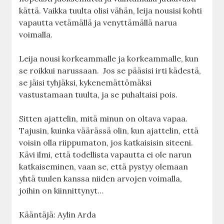
kättä. Vaikka tuulta olisi vähän, leija nousisi kohti
vapautta vetämällä ja venyttämällä narua
voimalla.
Leija nousi korkeammalle ja korkeammalle, kun
se roikkui narussaan. Jos se pääsisi irti kädestä,
se jäisi tyhjäksi, kykenemättömäksi
vastustamaan tuulta, ja se puhaltaisi pois.
Sitten ajattelin, mitä minun on oltava vapaa.
Tajusin, kuinka väärässä olin, kun ajattelin, että
voisin olla riippumaton, jos katkaisisin siteeni.
Kävi ilmi, että todellista vapautta ei ole narun
katkaiseminen, vaan se, että pystyy olemaan
yhtä tuulen kanssa niiden arvojen voimalla,
joihin on kiinnittynyt…
Kääntäjä: Aylin Arda