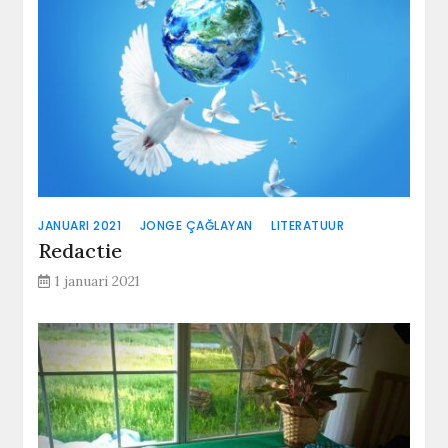
JANUARI 2021
JONGE ÇAĞLAYAN
LITERATUUR
Redactie
1 januari 2021