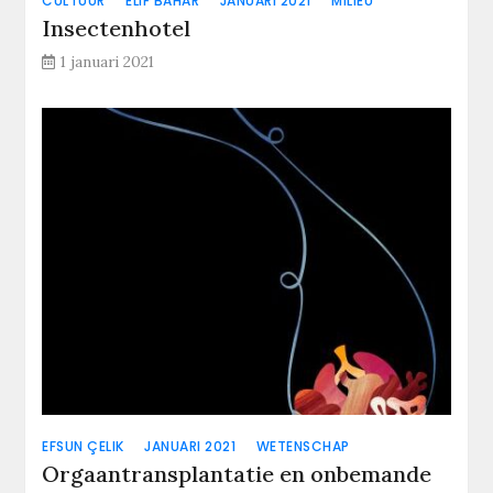
CULTUUR
ELIF BAHAR
JANUARI 2021
MILIEU
Insectenhotel
1 januari 2021
EFSUN ÇELIK
JANUARI 2021
WETENSCHAP
Orgaantransplantatie en onbemande