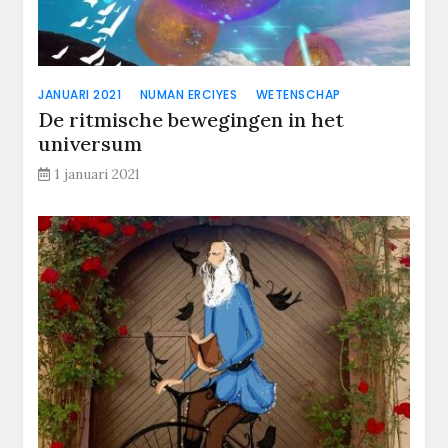
JANUARI 2021
NUMAN ERCIYES
WETENSCHAP
De ritmische bewegingen in het
universum
1 januari 2021