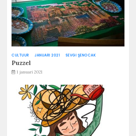
CULTUUR
JANUARI 2021
SEVGI ŞENOCAK
Puzzel
1 januari 2021