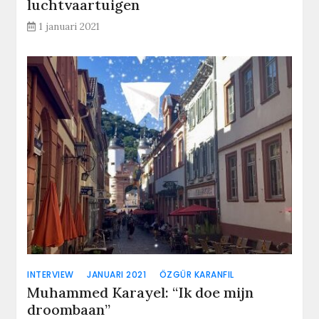
luchtvaartuigen
1 januari 2021
INTERVIEW
JANUARI 2021
ÖZGÜR KARANFIL
Muhammed Karayel: “Ik doe mijn
droombaan”