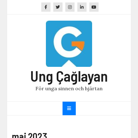
Skip
to
content
Ung Çağlayan
För unga sinnen och hjärtan
maj 2023