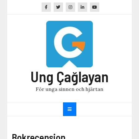
Skip
to
content
Ung Çağlayan
För unga sinnen och hjärtan
Bokrecension