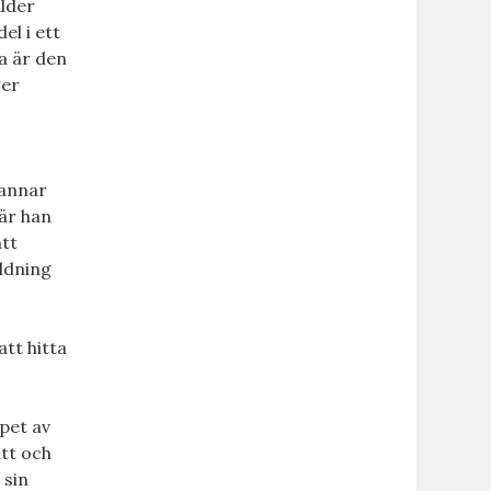
ålder
el i ett
a är den
ger
tannar
när han
att
ildning
att hitta
pet av
ätt och
 sin