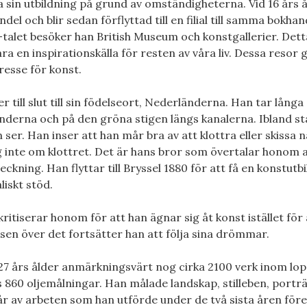
a sin utbildning på grund av omständigheterna. Vid 16 års 
l och blir sedan förflyttad till en filial till samma bokhand
-talet besöker han British Museum och konstgallerier. Dett
ara en inspirationskälla för resten av våra liv. Dessa resor 
resse för konst.
 till slut till sin födelseort, Nederländerna. Han tar långa
derna och på den gröna stigen längs kanalerna. Ibland s
ser. Han inser att han mår bra av att klottra eller skissa 
 inte om klottret. Det är hans bror som övertalar honom 
kning. Han flyttar till Bryssel 1880 för att få en konstutb
iskt stöd.
itiserar honom för att han ägnar sig åt konst istället för 
sen över det fortsätter han att följa sina drömmar.
27 års ålder anmärkningsvärt nog cirka 2100 verk inom lop
 860 oljemålningar. Han målade landskap, stilleben, portr
tår av arbeten som han utförde under de två sista åren före