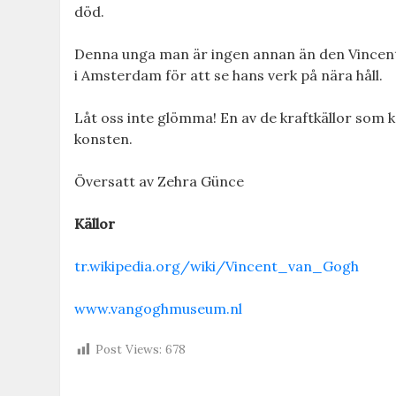
död.
Denna unga man är ingen annan än den Vincent
i Amsterdam för att se hans verk på nära håll.
Låt oss inte glömma! En av de kraftkällor som ka
konsten.
Översatt av Zehra Günce
Källor
tr.wikipedia.org/wiki/Vincent_van_Gogh
www.vangoghmuseum.nl
Post Views:
678