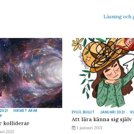
Läsning och 
2021
HIKMET ARAR
EYLÜL BULUT
JANUARI 2021
K
AP
Att lära känna sig själv
r kolliderar
1 januari 2021
ari 2021