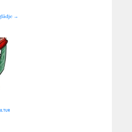
glädje
→
ULTUR