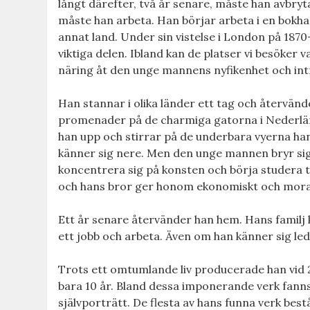
långt därefter, två år senare, måste han avbryt
måste han arbeta. Han börjar arbeta i en bokhande
annat land. Under sin vistelse i London på 1870
viktiga delen. Ibland kan de platser vi besöker v
näring åt den unge mannens nyfikenhet och int
Han stannar i olika länder ett tag och återvänder
promenader på de charmiga gatorna i Nederlän
han upp och stirrar på de underbara vyerna han 
känner sig nere. Men den unge mannen bryr sig
koncentrera sig på konsten och börja studera tec
och hans bror ger honom ekonomiskt och moral
Ett år senare återvänder han hem. Hans familj kr
ett jobb och arbeta. Även om han känner sig led
Trots ett omtumlande liv producerade han vid 
bara 10 år. Bland dessa imponerande verk fanns
självporträtt. De flesta av hans funna verk bes