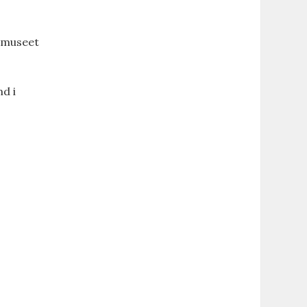
h-museet
md i