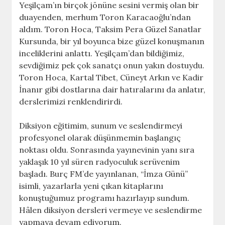
Yeşilçam’ın birçok jönüne sesini vermiş olan bir
duayenden, merhum Toron Karacaoğlu’ndan
aldım. Toron Hoca, Taksim Pera Güzel Sanatlar
Kursunda, bir yıl boyunca bize güzel konuşmanın
inceliklerini anlattı. Yeşilçam’dan bildiğimiz,
sevdiğimiz pek çok sanatçı onun yakın dostuydu.
Toron Hoca, Kartal Tibet, Cüneyt Arkın ve Kadir
İnanır gibi dostlarına dair hatıralarını da anlatır,
derslerimizi renklendirirdi.
Diksiyon eğitimim, sunum ve seslendirmeyi
profesyonel olarak düşünmemin başlangıç
noktası oldu. Sonrasında yayınevinin yanı sıra
yaklaşık 10 yıl süren radyoculuk serüvenim
başladı. Burç FM’de yayınlanan, “İmza Günü”
isimli, yazarlarla yeni çıkan kitaplarını
konuştuğumuz programı hazırlayıp sundum.
Hâlen diksiyon dersleri vermeye ve seslendirme
yapmaya devam ediyorum.