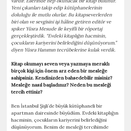
vardır. Ellerinde hep okunacak bir kitap bulunur.
Yeni çıkanları takip edip kütüphanelerinin
doluluğu ile mutlu olurlar. Bu kitapseverlerden
biri olan ve sevgisini işi hâline getiren editör ve
spiker Yüsra Mesude ile keyifli bir röportaj
gerçekleştirdik. “Evdeki kitaplığın hacminin,
çocukların kariyerini belirlediğini düşünüyorum.”
diyen Yüsra Hanımın tecrübelerine kulak verdik.
Kitap okumayı seven veya yazmaya meraklı
birçok kişi için önem arz eden bir mesleğe
sahipsiniz. Kendinizden bahsedebilir misiniz?
Mesleğe nasıl başladınız? Neden bu mesleği
tercih ettiniz?
Ben İstanbul Şişli’de büyük kütüphaneli bir
apartman dairesinde büyüdüm. Evdeki kitaplığın
hacminin, çocukların kariyerini belirlediğini
düşünüyorum. Benim de mesleği tercihimde