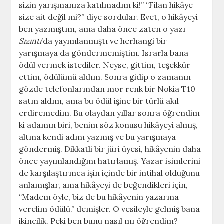
sizin yarışmanıza katılmadım ki!” “Filan hikâye
size ait değil mi?” diye sordular. Evet, o hikâyeyi
ben yazmıştım, ama daha önce zaten o yazı
Sızıntı
’da yayımlanmıştı ve herhangi bir
yarışmaya da göndermemiştim. Israrla bana
ödül vermek istediler. Neyse, gittim, teşekkür
ettim, ödülümü aldım. Sonra gidip o zamanın
gözde telefonlarından mor renk bir Nokia T10
satın aldım, ama bu ödül işine bir türlü akıl
erdiremedim. Bu olaydan yıllar sonra öğrendim
ki adamın biri, benim söz konusu hikâyeyi almış,
altına kendi adını yazmış ve bu yarışmaya
göndermiş. Dikkatli bir jüri üyesi, hikâyenin daha
önce yayımlandığını hatırlamış. Yazar isimlerini
de karşılaştırınca işin içinde bir intihal olduğunu
anlamışlar, ama hikâyeyi de beğendikleri için,
“Madem öyle, biz de bu hikâyenin yazarına
verelim ödülü.” demişler. O vesileyle gelmiş bana
ikincilik. Peki ben bunu nasıl mı öğrendim?