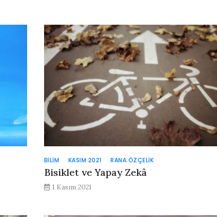
BILIM
KASIM 2021
RANA ÖZÇELIK
Bisiklet ve Yapay Zekâ
1 Kasım 2021