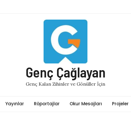
Genç Çağlayan
Genç Kalan Zihinler ve Gönüller İçin
Yayınlar
Röportajlar
Okur Mesajları
Projeler