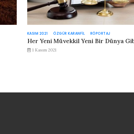
KASIM 2021
ÖZGÜR KARANFIL
RÖPORTAJ
Her Yeni Müvekkil Yeni Bir Dünya Gib
1 Kasım 2021