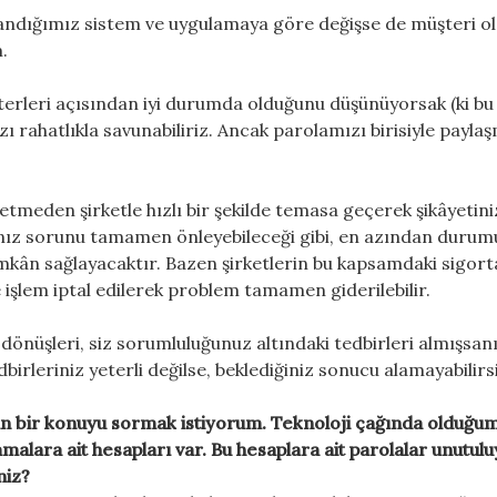
llandığımız sistem ve uygulamaya göre değişse de müşteri o
.
iterleri açısından iyi durumda olduğunu düşünüyorsak (ki bu
ı rahatlıkla savunabiliriz. Ancak parolamızı birisiyle payla
etmeden şirketle hızlı bir şekilde temasa geçerek şikâyetini
ğınız sorunu tamamen önleyebileceği gibi, en azından duru
imkân sağlayacaktır. Bazen şirketlerin bu kapsamdaki sigort
e işlem iptal edilerek problem tamamen giderilebilir.
 dönüşleri, siz sorumluluğunuz altındaki tedbirleri almışsan
irleriniz yeterli değilse, beklediğiniz sonucu alamayabilirsi
n bir konuyu sormak istiyorum. Teknoloji çağında olduğum
alara ait hesapları var. Bu hesaplara ait parolalar unutul
niz?