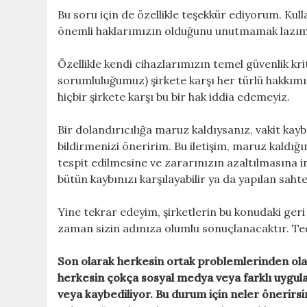
Bu soru için de özellikle teşekkür ediyorum. Ku
önemli haklarımızın olduğunu unutmamak lazım
Özellikle kendi cihazlarımızın temel güvenlik kr
sorumluluğumuz) şirkete karşı her türlü hakkımız
hiçbir şirkete karşı bu bir hak iddia edemeyiz.
Bir dolandırıcılığa maruz kaldıysanız, vakit kayb
bildirmenizi öneririm. Bu iletişim, maruz kaldı
tespit edilmesine ve zararınızın azaltılmasına 
bütün kaybınızı karşılayabilir ya da yapılan saht
Yine tekrar edeyim, şirketlerin bu konudaki geri
zaman sizin adınıza olumlu sonuçlanacaktır. Tedb
Son olarak herkesin ortak problemlerinden ola
herkesin çokça sosyal medya veya farklı uygulam
veya kaybediliyor. Bu durum için neler önerirsi