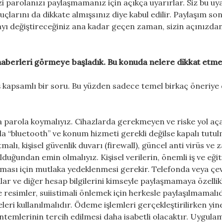
i parolanızı paylaşmamanız için açıkça uyarırlar. Siz bu uy
larını da dikkate almışsınız diye kabul edilir. Paylaşım so
yı değiştireceğiniz ana kadar geçen zaman, sizin açınızdan 
aberleri görmeye başladık. Bu konuda nelere dikkat etmel
 kapsamlı bir soru. Bu yüzden sadece temel birkaç öneriye 
şta parola koymalıyız. Cihazlarda gerekmeyen ve riske yol aç
a “bluetooth” ve konum hizmeti gerekli değilse kapalı tutul
alı, kişisel güvenlik duvarı (firewall), güncel anti virüs ve z
duğundan emin olmalıyız. Kişisel verilerin, önemli iş ve eği
ması için mutlaka yedeklenmesi gerekir. Telefonda veya çe
r ve diğer hesap bilgilerini kimseyle paylaşmamaya özellik
e resimler, suiistimali önlemek için herkesle paylaşılmamalıd
eleri kullanılmalıdır. Ödeme işlemleri gerçekleştirilirken yin
ntemlerinin tercih edilmesi daha isabetli olacaktır. Uygula