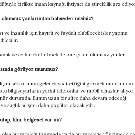
ğüyle birlikte insan kaynağı ihtiyacı da süreklilik arz ediyo
ve olumsuz yanlarından bahseder misiniz?
ı ve insanlık için hayırlı ve faydalı olabilecek işler yapma
ilebilir.
lışmak ve az hareket etmek de öne çıkan olumsuz yönler.
rasında görüyor musunuz?
e bilişim sektörünün gelecek vaat ettiğini görmek mümkündür
ü bilgisayarların yerini telefonlar ve mobil cihazlar alıyor.
rünür durumda. Bunun uzun bir süre daha devam edeceği
 ve sağlık bilişimi daha popüler olacak gibi.
tap, film, belgesel var mı?
de olsa bir mesleği tanımada ya da bir mesleğe yönelmede çok