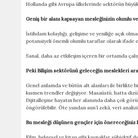
Hollanda gibi Avrupa ülkelerinde sektörün büyüklü
Geniş bir alanı kapsayan mesleğinizin olumlu 
İstihdam kolaylığı, gelişime ve yeniliğe açık olmas
potansiyeli önemli olumlu taraflar olarak ifade ed
Sanal, daha az etkileşim içeren bir ortamda ça
Peki Bilişim sektörünü geleceğin meslekleri a
Genel anlamda ve bütün alt alanları ile birlikt
kısmen trendler değişiyor. Masaüstü, hatta dizüst
Dijitalleşme hayatın her alanında daha çok gö
öngörülebilir. Öte yandan sun’î zekâ, veri analizi
Bu mesleği düşünen gençler için önereceğiniz ki
Film, belgesel ve kitap gibi kaynaklar sübjektif 