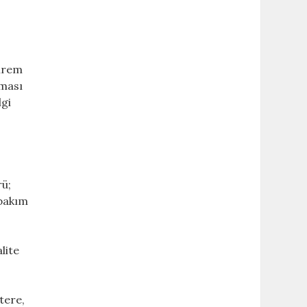
ahrem
lması
lgi
rü;
 bakım
lite
tere,