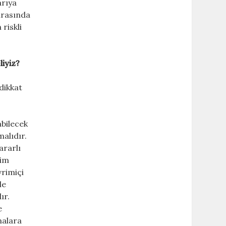
arıya
nrasında
riskli
iyiz?
dikkat
abilecek
malıdır.
ararlı
tim
vrimiçi
le
ır.
e
malara