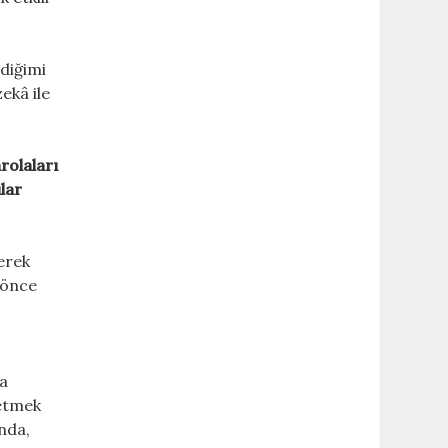
ediğimi
zekâ ile
rolaları
lar
nerek
 önce
da
 etmek
ında,