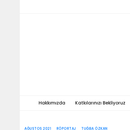
Skip
to
content
Hakkımızda
Katkılarınızı Bekliyoruz
AĞUSTOS 2021
RÖPORTAJ
TUĞBA ÖZKAN