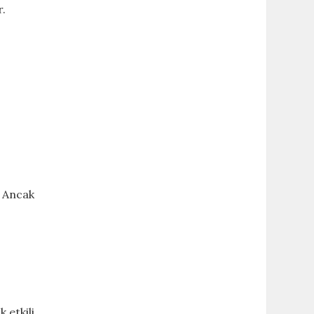
r.
. Ancak
 etkili