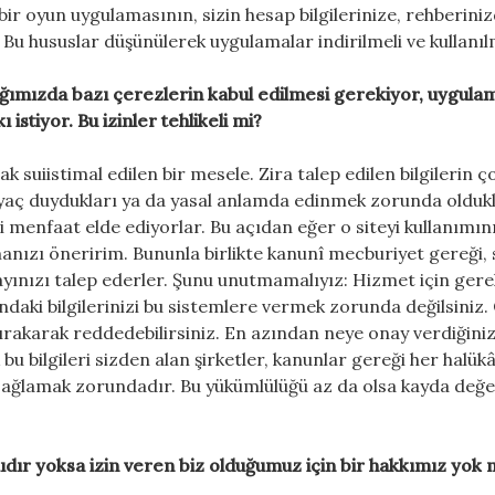
bir oyun uygulamasının, sizin hesap bilgilerinize, rehberiniz
? Bu hususlar düşünülerek uygulamalar indirilmeli ve kullanıl
çtığımızda bazı çerezlerin kabul edilmesi gerekiyor, uygula
istiyor. Bu izinler tehlikeli mi?
 suiistimal edilen bir mesele. Zira talep edilen bilgilerin ç
tiyaç duydukları ya da yasal anlamda edinmek zorunda olduk
cari menfaat elde ediyorlar. Bu açıdan eğer o siteyi kullanımın
nızı öneririm. Bununla birlikte kanunî mecburiyet gereği, 
nayınızı talep ederler. Şunu unutmamalıyız: Hizmet için gere
ındaki bilgilerinizi bu sistemlere vermek zorunda değilsiniz
 bırakarak reddedebilirsiniz. En azından neye onay verdiğiniz
 bilgileri sizden alan şirketler, kanunlar gereği her halük
 sağlamak zorundadır. Bu yükümlülüğü az da olsa kayda değe
ıdır yoksa izin veren biz olduğumuz için bir hakkımız yok