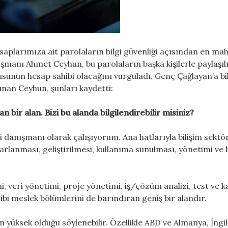
esaplarımıza ait parolaların bilgi güvenliği açısından en m
nışmanı Ahmet Ceyhun, bu parolaların başka kişilerle paylaşı
usunun hesap sahibi olacağını vurguladı. Genç Çağlayan’a bi
nan Ceyhun, şunları kaydetti:
 bir alan. Bizi bu alanda bilgilendirebilir misiniz?
ği danışmanı olarak çalışıyorum. Ana hatlarıyla bilişim sektö
sarlanması, geliştirilmesi, kullanıma sunulması, yönetimi ve
i, veri yönetimi, proje yönetimi, iş/çözüm analizi, test ve ka
 gibi meslek bölümlerini de barındıran geniş bir alandır.
yüksek olduğu söylenebilir. Özellikle ABD ve Almanya, İngil