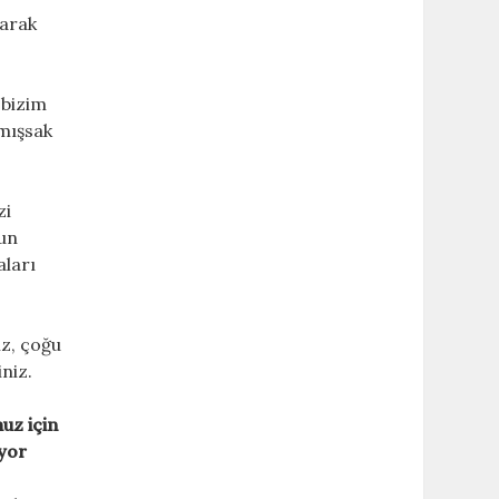
larak
 bizim
şmışsak
zi
mun
aları
ız, çoğu
niz.
uz için
uyor