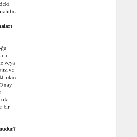
deki
malıdır.
maları
oğu
ları
ız veya
site ve
kli olan
. Onay
i
ârda
r bir
 mudur?