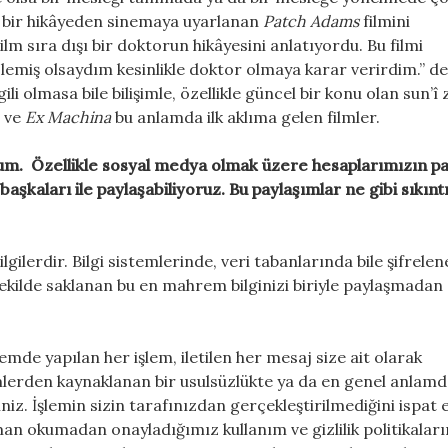
 bir hikâyeden sinemaya uyarlanan
Patch Adams
filmini
 sıra dışı bir doktorun hikâyesini anlatıyordu. Bu filmi
zlemiş olsaydım kesinlikle doktor olmaya karar verirdim.” d
ili olmasa bile bilişimle, özellikle güncel bir konu olan sun’î 
i ve
Ex Machina
bu anlamda ilk aklıma gelen filmler.
rum. Özellikle sosyal medya olmak üzere hesaplarımızın pa
şkaları ile paylaşabiliyoruz. Bu paylaşımlar ne gibi sıkıntı
gilerdir. Bilgi sistemlerinde, veri tabanlarında bile şifrele
kilde saklanan bu en mahrem bilginizi biriyle paylaşmadan
mde yapılan her işlem, iletilen her mesaj size ait olarak
lemlerden kaynaklanan bir usulsüzlükte ya da en genel anlam
niz. İşlemin sizin tarafınızdan gerçekleştirilmediğini ispat
aman okumadan onayladığımız kullanım ve gizlilik politikalar