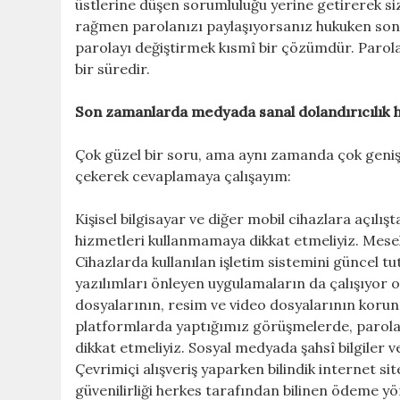
üstlerine düşen sorumluluğu yerine getirerek siz
rağmen parolanızı paylaşıyorsanız hukuken sonuç
parolayı değiştirmek kısmî bir çözümdür. Parola
bir süredir.
Son zamanlarda medyada sanal dolandırıcılık h
Çok güzel bir soru, ama aynı zamanda çok geniş
çekerek cevaplamaya çalışayım:
Kişisel bilgisayar ve diğer mobil cihazlara açılı
hizmetleri kullanmamaya dikkat etmeliyiz. Mesel
Cihazlarda kullanılan işletim sistemini güncel tutm
yazılımları önleyen uygulamaların da çalışıyor ol
dosyalarının, resim ve video dosyalarının korun
platformlarda yaptığımız görüşmelerde, parolala
dikkat etmeliyiz. Sosyal medyada şahsî bilgiler v
Çevrimiçi alışveriş yaparken bilindik internet sit
güvenilirliği herkes tarafından bilinen ödeme yö