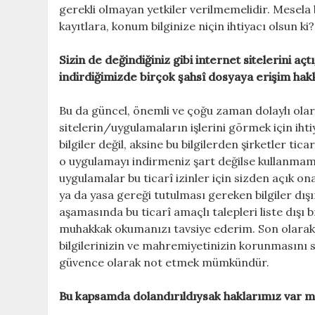
gerekli olmayan yetkiler verilmemelidir. Mesela 
kayıtlara, konum bilginize niçin ihtiyacı olsun ki
Sizin de değindiğiniz gibi internet sitelerini a
indirdiğimizde birçok şahsî dosyaya erişim hakkı 
Bu da güncel, önemli ve çoğu zaman dolaylı olarak
sitelerin/uygulamaların işlerini görmek için ih
bilgiler değil, aksine bu bilgilerden şirketler ti
o uygulamayı indirmeniz şart değilse kullanmama
uygulamalar bu ticarî izinler için sizden açık o
ya da yasa gereği tutulması gereken bilgiler dış
aşamasında bu ticarî amaçlı talepleri liste dışı
muhakkak okumanızı tavsiye ederim. Son olarak bu
bilgilerinizin ve mahremiyetinizin korunmasını
güvence olarak not etmek mümkündür.
Bu kapsamda dolandırıldıysak haklarımız var m