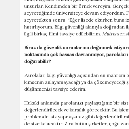
unsurlar. Kendimden bir örnek vereyim. Gerçek
seyrettiğimde üniversiteye devam ediyordum. Film
seyrettikten sonra, “Eğer lisede okurken bunu i
hatırlıyorum. Bilgi güvenliği alanıyla doğrudan ilg
ilgili birkaç filmi tavsiye edilebilirim.
Matrix
seris
Biraz da güvenlik sorunlarına değinmek istiyo
noktasında çok hassas davranmıyor, parolaları ba
doğurabilir?
Parolalar, bilgi güvenliği açısından en mahrem bil
kimsenin anlayamayacağı ya da çözemeyeceği şe
düşünmenizi tavsiye ederim.
Hukukî anlamda parolanızı paylaştığınız bir siste
değerlendirilecek ve karşılık görecektir. Bu iş
problemde, siz yapmışsınız gibi değerlendirilirsi
de size kalacaktır. Zira bütün şirketler, çoğu z