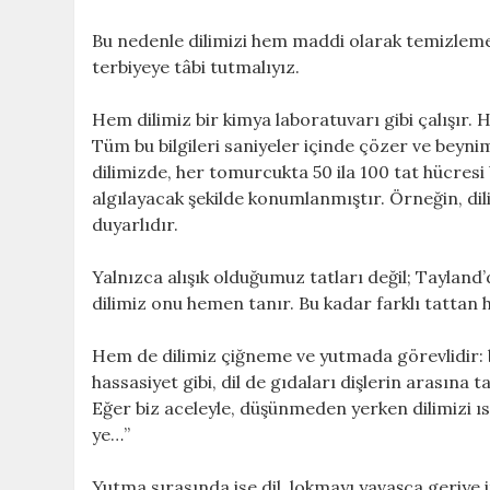
Bu nedenle dilimizi hem maddi olarak temizlemeli 
terbiyeye tâbi tutmalıyız.
Hem dilimiz bir kimya laboratuvarı gibi çalışır. 
Tüm bu bilgileri saniyeler içinde çözer ve beyn
dilimizde, her tomurcukta 50 ila 100 tat hücresi bu
algılayacak şekilde konumlanmıştır. Örneğin, dili
duyarlıdır.
Yalnızca alışık olduğumuz tatları değil; Tayland’
dilimiz onu hemen tanır. Bu kadar farklı tattan h
Hem de dilimiz çiğneme ve yutmada görevlidir: 
hassasiyet gibi, dil de gıdaları dişlerin arasına
Eğer biz aceleyle, düşünmeden yerken dilimizi ısır
ye…”
Yutma sırasında ise dil, lokmayı yavaşça geriye