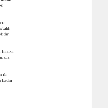
on
arın
stalık
lıdır.
r harika
analiz
ca da
bu kadar