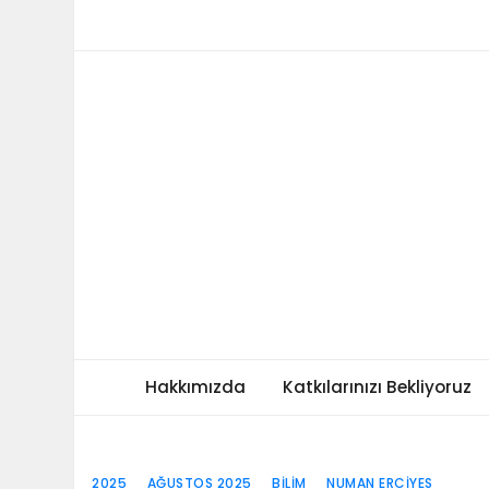
Skip
to
content
Hakkımızda
Katkılarınızı Bekliyoruz
2025
AĞUSTOS 2025
BILIM
NUMAN ERCIYES