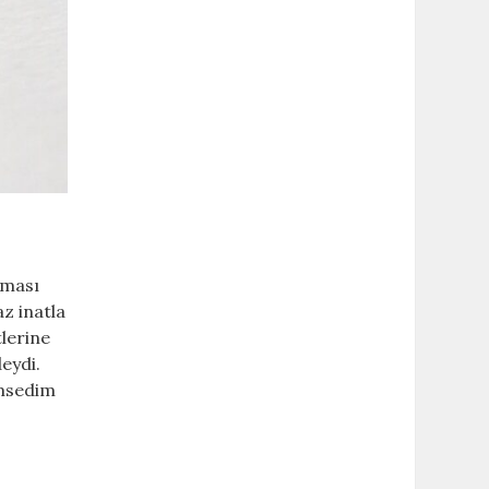
lması
az inatla
lerine
eydi.
ümsedim