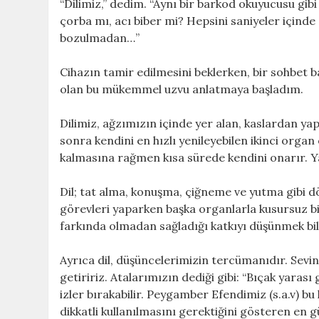
“Dilimiz,” dedim. “Aynı bir barkod okuyucusu gib
çorba mı, acı biber mi? Hepsini saniyeler içinde 
bozulmadan…”
Cihazın tamir edilmesini beklerken, bir sohbet b
olan bu mükemmel uzvu anlatmaya başladım.
Dilimiz, ağzımızın içinde yer alan, kaslardan ya
sonra kendini en hızlı yenileyebilen ikinci orga
kalmasına rağmen kısa sürede kendini onarır. Ya
Dil; tat alma, konuşma, çiğneme ve yutma gibi dö
görevleri yaparken başka organlarla kusursuz b
farkında olmadan sağladığı katkıyı düşünmek bil
Ayrıca dil, düşüncelerimizin tercümanıdır. Sevinç
getiririz. Atalarımızın dediği gibi: “Bıçak yarası
izler bırakabilir. Peygamber Efendimiz (s.a.v) b
dikkatli kullanılmasını gerektiğini gösteren en g