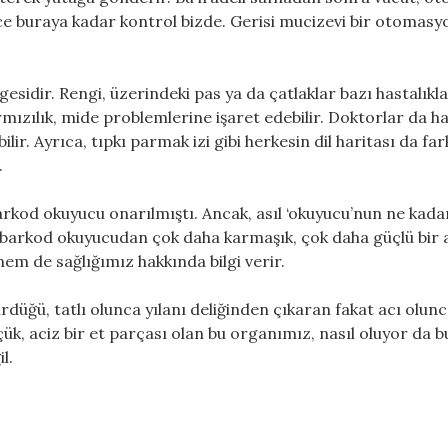
ece buraya kadar kontrol bizde. Gerisi mucizevi bir otomasy
sidir. Rengi, üzerindeki pas ya da çatlaklar bazı hastalıkl
ırmızılık, mide problemlerine işaret edebilir. Doktorlar da ha
lir. Ayrıca, tıpkı parmak izi gibi herkesin dil haritası da fark
.
rkod okuyucu onarılmıştı. Ancak, asıl ‘okuyucu’nun ne kada
barkod okuyucudan çok daha karmaşık, çok daha güçlü bir 
 hem de sağlığımız hakkında bilgi verir.
rdüğü, tatlı olunca yılanı deliğinden çıkaran fakat acı olun
üçük, aciz bir et parçası olan bu organımız, nasıl oluyor da 
l.