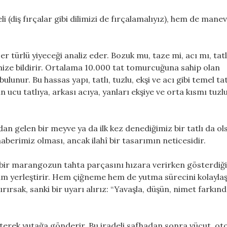
(diş fırçalar gibi dilimizi de fırçalamalıyız), hem de manev
Her türlü yiyeceği analiz eder. Bozuk mu, taze mi, acı mı, tat
imize bildirir. Ortalama 10.000 tat tomurcuğuna sahip olan
lunur. Bu hassas yapı, tatlı, tuzlu, ekşi ve acı gibi temel tat
n ucu tatlıya, arkası acıya, yanları ekşiye ve orta kısmı tuzl
dan gelen bir meyve ya da ilk kez denediğimiz bir tatlı da ol
aberimiz olması, ancak ilahî bir tasarımın neticesidir.
bir marangozun tahta parçasını hızara verirken gösterdiğ
 tam yerleştirir. Hem çiğneme hem de yutma sürecini kolaylaş
ırsak, sanki bir uyarı alırız: “Yavaşla, düşün, nimet farkınd
 iterek yutağa gönderir. Bu iradeli safhadan sonra vücut, o