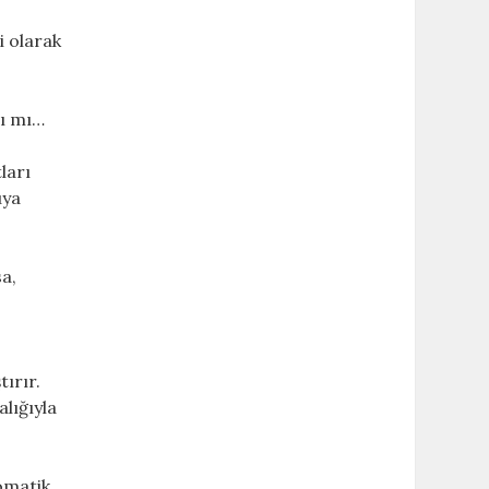
i olarak
lı mı…
ları
uya
sa,
i
tırır.
alığıyla
tomatik