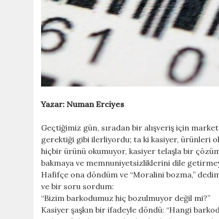
Yazar: Numan Erciyes
Geçtiğimiz gün, sıradan bir alışveriş için mark
gerektiği gibi ilerliyordu; ta ki kasiyer, ürünler
hiçbir ürünü okumuyor, kasiyer telaşla bir çözü
bakmaya ve memnuniyetsizliklerini dile getirmey
Hafifçe ona döndüm ve “Moralini bozma,” dedim,
ve bir soru sordum:
“Bizim barkodumuz hiç bozulmuyor değil mi?”
Kasiyer şaşkın bir ifadeyle döndü: “Hangi barko