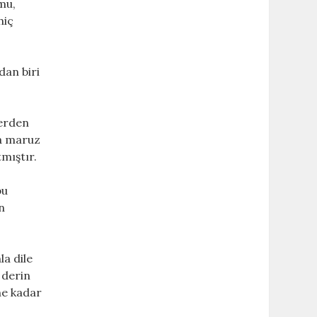
mu,
hiç
dan biri
ğerden
ra maruz
mıştır.
bu
n
la dile
 derin
 ne kadar