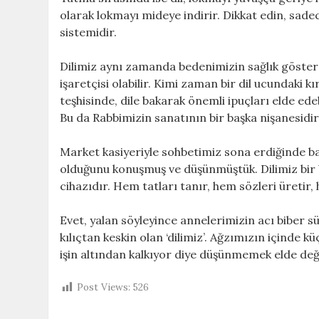
olarak lokmayı mideye indirir. Dikkat edin, sad
sistemidir.
Dilimiz aynı zamanda bedenimizin sağlık gösterge
işaretçisi olabilir. Kimi zaman bir dil ucundaki k
teşhisinde, dile bakarak önemli ipuçları elde edebi
Bu da Rabbimizin sanatının bir başka nişanesidir
Market kasiyeriyle sohbetimiz sona erdiğinde ba
olduğunu konuşmuş ve düşünmüştük. Dilimiz bir 
cihazıdır. Hem tatları tanır, hem sözleri üretir,
Evet, yalan söyleyince annelerimizin acı biber sü
kılıçtan keskin olan ‘dilimiz’. Ağzımızın içinde k
işin altından kalkıyor diye düşünmemek elde deği
Post Views:
526