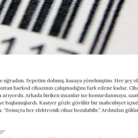
ete uğradım. Sepetim dolmuş, kasaya yönelmiştim. Her şey o
i okutan barkod cihazının çalışmadığını fark edene kadar. Cih
m arıyordu. Arkada biriken insanlar ise homurdanmaya, saat
e başlamışlardı. Kasiyer gözle görülür bir mahcubiyet içind
 “Sonuçta her elektronik cihaz bozulabilir.” Ardından gül
d?”