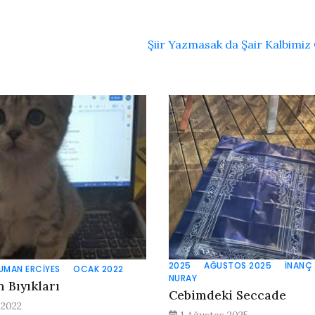
Şiir Yazmasak da Şair Kalbimiz
2025
AĞUSTOS 2025
İNANÇ
UMAN ERCIYES
OCAK 2022
NURAY
n Bıyıkları
Cebimdeki Seccade
 2022
1 Ağustos 2025