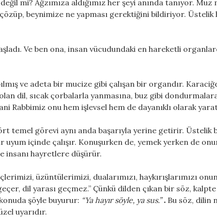
i değil mi? Ağzımıza aldığımız her şeyi anında tanıyor. Muz 
çözüp, beynimize ne yapması gerektiğini bildiriyor. Üstelik 
aşladı. Ve ben ona, insan vücudundaki en hareketli organlar
pılmış ve adeta bir mucize gibi çalışan bir organdır. Karaci
n olan dil, sıcak çorbalarla yanmasına, buz gibi dondurmala
ni Rabbimiz onu hem işlevsel hem de dayanıklı olarak yarat
rt temel görevi aynı anda başarıyla yerine getirir. Üstelik 
ir uyum içinde çalışır. Konuşurken de, yemek yerken de onu
e insanı hayretlere düşürür.
lerimizi, üzüntülerimizi, dualarımızı, haykırışlarımızı onun
 geçer, dil yarası geçmez.” Çünkü dilden çıkan bir söz, kalpte
u konuda şöyle buyurur:
“Ya hayır söyle, ya sus.”
.
Bu söz, dilin
üzel uyarıdır.