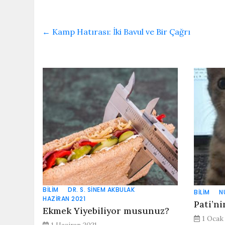
←
Kamp Hatırası: İki Bavul ve Bir Çağrı
BILIM
DR. S. SINEM AKBULAK
BILIM
N
HAZIRAN 2021
Pati’ni
Ekmek Yiyebiliyor musunuz?
1 Ocak
1 Haziran 2021